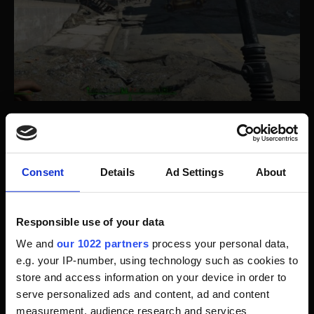
Tipp #7: Waffen und Munition aufheben
Selbst wenn du eine Waffe nicht benötigst, hebe sie
Consent
Details
Ad Settings
About
kurz auf, um die darin befindliche Munition zu
erhalten. Danach kannst du die Waffe wieder fallen
lassen.
Responsible use of your data
We and
our 1022 partners
process your personal data,
Tipp #8: Level-Ups und Skills gezielt wählen
e.g. your IP-number, using technology such as cookies to
store and access information on your device in order to
serve personalized ads and content, ad and content
Als Einsteiger kann die Skill-Tabelle in Fallout 4
measurement, audience research and services