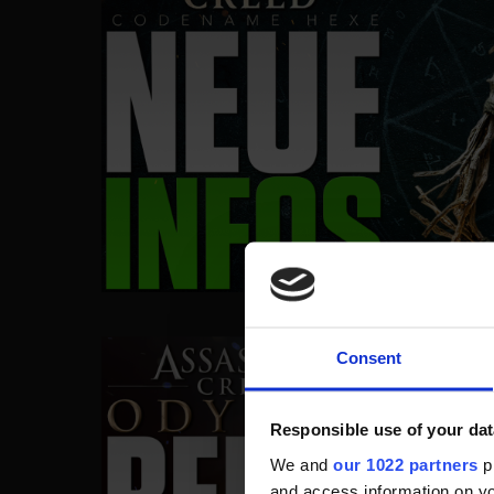
Consent
Responsible use of your dat
We and
our 1022 partners
pr
and access information on yo