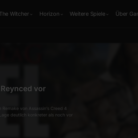
The Witcher
Horizon
Weitere Spiele
Über Ga
ed vor
n Assassin’s Creed 4
h konkreter als noch vor