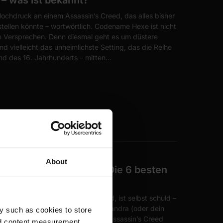
– was ist bekannt?
Hochdruck an einem Assassin’s Creed, das alles bisher
ellen könnte – wortwörtlich. Codename Hexe ist nicht
ein Versprechen. Denn diesmal geht es um düstere
nd vielleicht das unheimlichste Setting, das die Reihe
nd des 16. Jahrhunderts – mitten…
SSIN’S CREED
About
assin’s Creed Odyssey: Die 6 besten
& 2026
ey 2025 und 2026 nicht reich wird, ist selbst schuld –
en Methoden schwimmt deine Kassandra (oder dein
y such as cookies to store
 Dagobert Duck im Geldspeicher. Assassin’s Creed
nd content measurement,