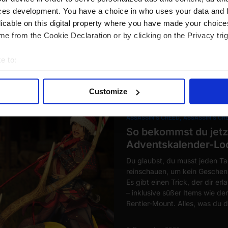
Odyssey ist nicht nur eines der
ces development. You have a choice in who uses your data and 
das mit seinen riesigen Möglic
licable on this digital property where you have made your choic
e from the Cookie Declaration or by clicking on the Privacy trig
15. Dezember 2025
e to:
bout your geographical location which can be accurate to within 
 actively scanning it for specific characteristics (fingerprinting)
Customize
 personal data is processed and set your preferences in the
det
ASSASSIN’S CREED
ASSASSIN’S C
e content and ads, to provide social media features and to analy
So bekommst du jetz
 our site with our social media, advertising and analytics partn
Adventskalender-Loo
 provided to them or that they’ve collected from your use of their
Du glaubst, du musst jeden T
reinschauen, um kein Geschen
Es gibt einen Trick, der dir e
– inklusive süßer Items wie d
Rentier-Mount. Alles, was du d