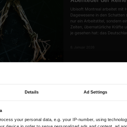
Abenteuer der Reihe 
Ubisoft Montreal arbeitet mit 
Dagewesene in den Schatten st
nur ein Arbeitstitel, sondern 
Zeiten, übernatürliche Kräfte u
je gesehen hat: das Deutschla
8. Januar 2026
ASSASSIN’S CREED ODYSSEY
ASSA
Details
Ad Settings
Richtig reich in Ass
Methoden für 2025 
a
Wer in Assassin’s Creed Odyss
denn mit diesen sechs genial
ocess your personal data, e.g. your IP-number, using technolog
Alexios) bald in Drachmen wie
ur device in order to serve personalized ads and content, ad a