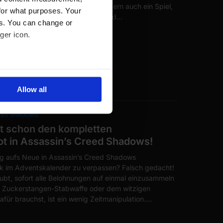
 beliebtesten Teile der Reihe, sondern auch ein Spiel,
for what purposes. Your
hkeiten einfach nicht langweilig wird…
es. You can change or
ger icon.
several meters
Allow all
ails section
.
REED SHADOWS
se our traffic. We also share
t schon den kompletten
ers who may combine it with
t in Assassin’s Creed Shadows!
 services.
ag aufs Neue in Assassin’s Creed Shadows
k im Adventskalender zu verpassen? Falsch gedacht!
rlaubt, sofort alle Belohnungen auf einmal einzusammeln
er Zuckerstangen-Stabwaffe oder dem witzigen
afür brauchst, ist ein wenig Zeitmanipulation.…