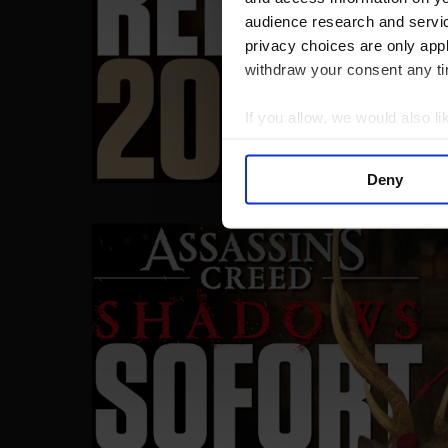
audience research and servi
privacy choices are only app
withdraw your consent any tim
If you allow, we would also lik
Collect information a
Identify your device by
Deny
Find out more about how your
We use cookies to personalis
information about your use of
other information that you’ve