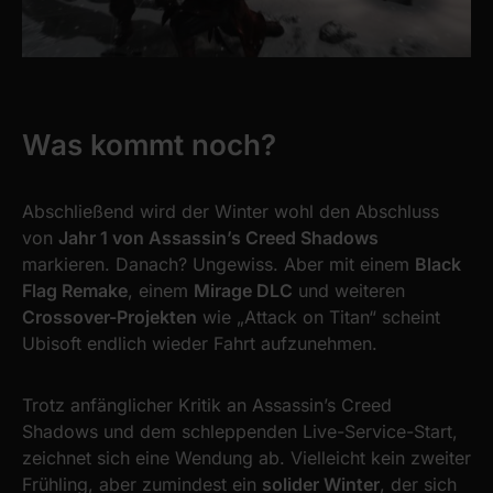
We use cookies to personalise content and ads, to
provide social media features and to analyse our traffic.
We also share information about your use of our site with
our social media, advertising and analytics partners who
may combine it with other information that you’ve
provided to them or that they’ve collected from your use
Was kommt noch?
of their services.
Abschließend wird der Winter wohl den Abschluss
von
Jahr 1 von Assassin’s Creed Shadows
markieren. Danach? Ungewiss. Aber mit einem
Black
Flag Remake
, einem
Mirage DLC
und weiteren
Crossover-Projekten
wie „Attack on Titan“ scheint
Ubisoft endlich wieder Fahrt aufzunehmen.
Trotz anfänglicher Kritik an Assassin’s Creed
Shadows und dem schleppenden Live-Service-Start,
zeichnet sich eine Wendung ab. Vielleicht kein zweiter
Frühling, aber zumindest ein
solider Winter
, der sich