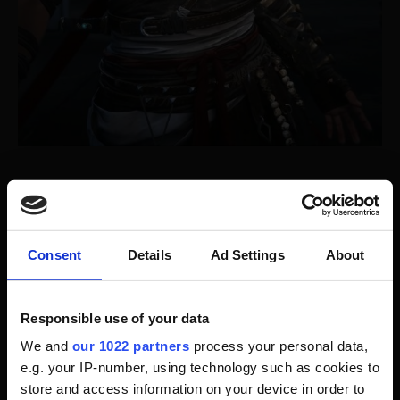
Ubisoft rudert zurück – Projekt-
Belohnungen wieder erhöht
Consent
Details
Ad Settings
About
Neben all den Leaks gibt’s aber auch eine bestätigte
Responsible use of your data
Änderung, die viele Fans freuen dürfte:
Ubisoft hat
die Projekt-Belohnungen zurückgerollt.
We and
our 1022 partners
process your personal data,
Nach einem Patch wurden die Schlüssel-Belohnungen
e.g. your IP-number, using technology such as cookies to
bei abgeschlossenen Projekten von 400 auf 100
store and access information on your device in order to