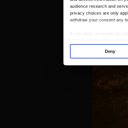
audience research and servi
privacy choices are only app
withdraw your consent any tim
If you allow, we would also lik
Collect information a
Identify your device by
Deny
Find out more about how your
We use cookies to personalis
information about your use of
other information that you’ve