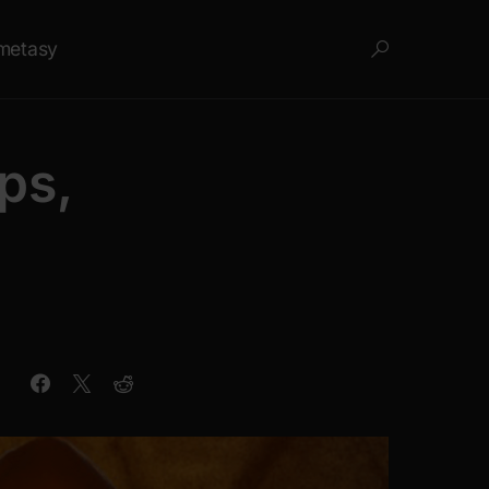
metasy
ps,