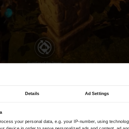
zbauten
: Holz mag charmant aussehen, aber es ist ein No-G
ach: Feuergefahr! Einmal geplündert, und eure Basis ist G
Stein oder Metall. Nachdem meine Holzbasis ein Raub der F
Details
Ad Settings
gelernt – lieber spät als nie!
a
ocess your personal data, e.g. your IP-number, using technolog
ur device in order to serve personalized ads and content, ad a