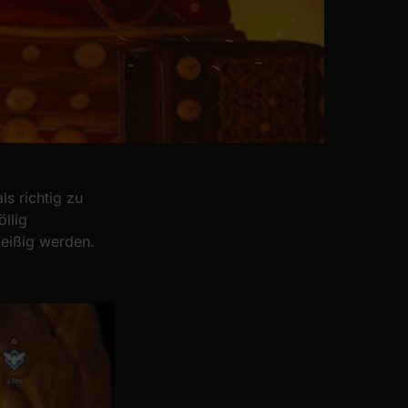
ls richtig zu
llig
leißig werden.