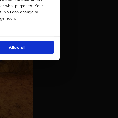
for what purposes. Your
es. You can change or
ger icon.
several meters
Allow all
ails section
.
se our traffic. We also share
ers who may combine it with
 services.