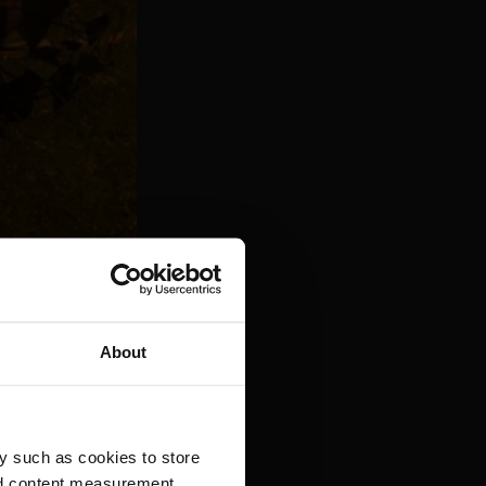
o in Palworld.
eschichte. Mein
lammen wurde,
About
y such as cookies to store
nd content measurement,