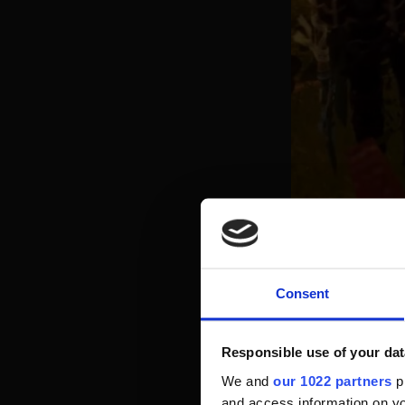
2. Vergesst Hol
Warum? Ganz einf
Rat: Greift zu 
Consent
habe ich schnell 
Responsible use of your dat
We and
our 1022 partners
pr
and access information on yo