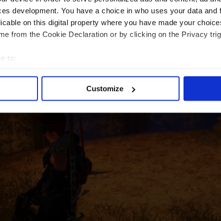
ces development. You have a choice in who uses your data and 
licable on this digital property where you have made your choic
e from the Cookie Declaration or by clicking on the Privacy trig
e to:
bout your geographical location which can be accurate to within 
 actively scanning it for specific characteristics (fingerprinting)
Customize
 personal data is processed and set your preferences in the
det
e content and ads, to provide social media features and to analy
 our site with our social media, advertising and analytics partn
 provided to them or that they’ve collected from your use of their