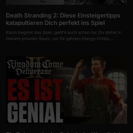
provide social media features and to analyse our traffic.
We also share information about your use of our site with
Death Stranding 2: Diese Einsteigertipps
our social media, advertising and analytics partners who
katapultieren Dich perfekt ins Spiel
may combine it with other information that you’ve
Kaum beginnt das Spiel, geht’s auch schon los: Du stehst in
provided to them or that they’ve collected from your use
Deinem privaten Raum, vor Dir glitzern Energy-Drinks,…
of their services.