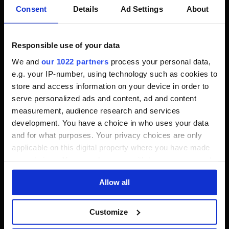
Consent
Details
Ad Settings
About
Responsible use of your data
We and
our 1022 partners
process your personal data,
RELATED POSTS
e.g. your IP-number, using technology such as cookies to
store and access information on your device in order to
serve personalized ads and content, ad and content
measurement, audience research and services
development. You have a choice in who uses your data
and for what purposes. Your privacy choices are only
applicable on this digital property where you have made
your choices. You can change or withdraw your consent
any time from the Cookie Declaration or by clicking on
Allow all
the Privacy trigger icon.
If you allow, we would also like to:
Customize
Collect information about your geographical