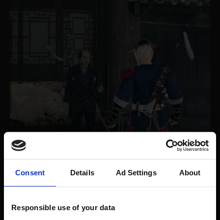
Consent
Details
Ad Settings
About
Das Urteil: Ein Spiel, das es wert
Responsible use of your data