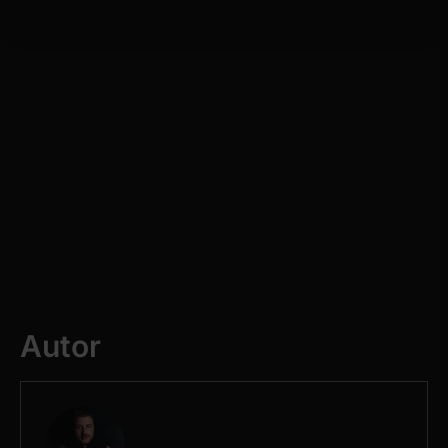
and set your preferences in the
details section
.
We use cookies to personalise content and ads, to
provide social media features and to analyse our traffic.
We also share information about your use of our site with
our social media, advertising and analytics partners who
may combine it with other information that you’ve
provided to them or that they’ve collected from your use
of their services.
Autor