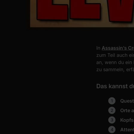
In
Assassin’s Cr
zum Teil auch ei
an, wenn du ein 
zu sammeln, erfä
Das kannst 
Quest
Orte 
Kopfs
Atten