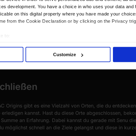
ces development. You have a choice in who uses your data and 
licable on this digital property where you have made your choic
e from the Cookie Declaration or by clicking on the Privacy trig
e to:
bout your geographical location which can be accurate to within 
 actively scanning it for specific characteristics (fingerprinting)
Customize
Auch Nebenquests können dir eine Vielzahl von EP bringen.
 personal data is processed and set your preferences in the
det
e content and ads, to provide social media features and to analy
 our site with our social media, advertising and analytics partn
chließen
 provided to them or that they’ve collected from your use of their
AC Origins gibt es eine Vielzahl von Orten, die du entdecke
 erledigen kannst. Hast du diese Orte abgeschlossen, bek
ge Summe an Erfahrung. Dabei kannst du gerade mit Senu 
u möglichst schnell an die Ziele gelangst und diese in kurzer