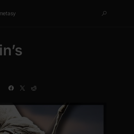
metasy
n’s