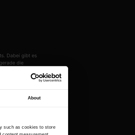
s. Dabei gibt es
gerade die
die wichtigen
 Map.
About
y such as cookies to store
nd content measurement,