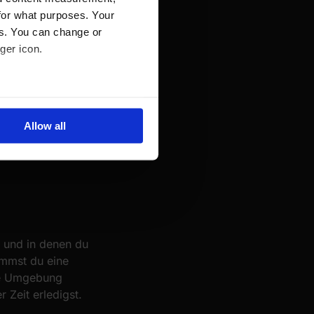
for what purposes. Your
es. You can change or
ger icon.
several meters
Allow all
ails section
.
se our traffic. We also share
ers who may combine it with
 services.
n und in denen du
ommst du eine
die Umgebung
 Zeit erledigst.