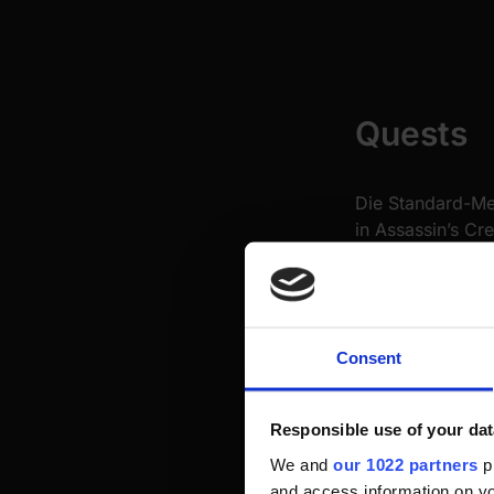
Quests
Die Standard-Me
in Assassin’s Cr
Nebenquests der 
Hauptquests. Du 
Consent
Responsible use of your dat
We and
our 1022 partners
pr
and access information on yo