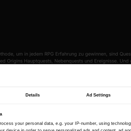
thode, um in jedem RPG Erfahrung zu gewinnen, sind Quest
eed Origins Hauptquests, Nebenquests und Ereignisse. Und 
DLC’s geben dir wirklich viel XP. Zum Teil sogar mehr als 
findest diese übrigens mithilfe der Ausrufezeichen auf der
Details
Ad Settings
a
ocess your personal data, e.g. your IP-number, using technolog
ur device in order to serve personalized ads and content, ad a