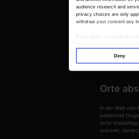
audience research and servi
privacy choices are only app
withdraw your consent any tim
If you allow, we would also lik
Collect information a
Identify your device by
Deny
Find out more about how your
We use cookies to personalis
information about your use of
Orte abs
other information that you’ve
In der Welt von 
bestimmte Dinge
hohe dreistelli
scannen, damit d