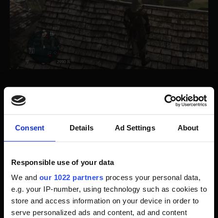
Release schon im März?
Consent
Details
Ad Settings
About
Und jetzt kommt vielleicht die spannendste Info
überhaupt: Das Remake soll
voraussichtlich im März
Responsible use of your data
2026
erscheinen – womöglich sogar
schon im März
2025
. Das wäre ein Jahr nach dem Release von
We and
our 1022 partners
process your personal data,
Assassin’s Creed Shadows und würde sich perfekt in
e.g. your IP-number, using technology such as cookies to
Ubisofts neuen Release-Rhythmus einfügen: ein
store and access information on your device in order to
Haupttitel im Frühjahr, dann vielleicht später ein
serve personalized ads and content, ad and content