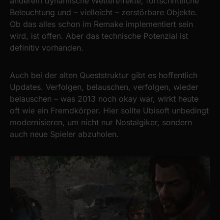
anderem dynamische Wettereffekte, fortschrittliche
provide social media features and to analyse our traffic.
Beleuchtung und – vielleicht – zerstörbare Objekte.
We also share information about your use of our site with
Ob das alles schon im Remake implementiert sein
our social media, advertising and analytics partners who
wird, ist offen. Aber das technische Potenzial ist
may combine it with other information that you’ve
definitiv vorhanden.
provided to them or that they’ve collected from your use
of their services.
Auch bei der alten Queststruktur gibt es hoffentlich
Updates. Verfolgen, belauschen, verfolgen, wieder
belauschen – was 2013 noch okay war, wirkt heute
oft wie ein Fremdkörper. Hier sollte Ubisoft unbedingt
modernisieren, um nicht nur Nostalgiker, sondern
auch neue Spieler abzuholen.