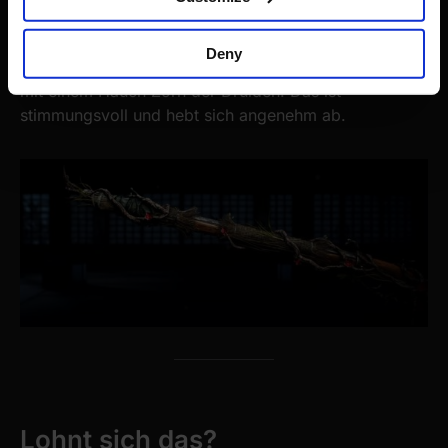
Collect information about your geographical
auch Unterschiede – vor allem in speziell gestalteten
location which can be accurate to within several
Gebieten, wo das Team kreativ mit Licht, Wetter und
Deny
meters
Atmosphäre spielt. Einige Orte wirken fast hexenhaft,
Identify your device by actively scanning it for
mit einem Hauch Zorn der Druiden. Das ist
specific characteristics (fingerprinting)
stimmungsvoll und hebt sich angenehm ab.
Find out more about how your personal data is processed
and set your preferences in the
details section
.
We use cookies to personalise content and ads, to
provide social media features and to analyse our traffic.
We also share information about your use of our site with
our social media, advertising and analytics partners who
may combine it with other information that you’ve
provided to them or that they’ve collected from your use
of their services.
Lohnt sich das?