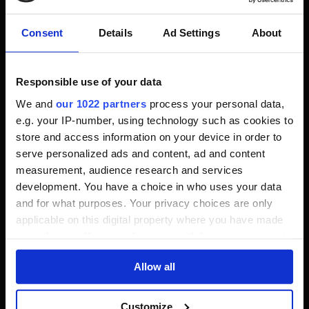
Consent
Details
Ad Settings
About
Responsible use of your data
We and
our 1022 partners
process your personal data,
e.g. your IP-number, using technology such as cookies to
store and access information on your device in order to
Dichte statt Fläche
serve personalized ads and content, ad and content
measurement, audience research and services
Die Map von Awaji ist nicht riesig – aber sie ist
development. You have a choice in who uses your data
kompakt und vollgestopft mit Ereignissen. Ubisoft
and for what purposes. Your privacy choices are only
Bordeaux hat hier versucht, die Spielwelt dichter zu
applicable on this digital property where you have made
gestalten, statt sie einfach nur größer zu machen. Das
your choices. You can change or withdraw your consent
zahlt sich aus. Fast jeder Schritt führt zu einem Event,
any time from the Cookie Declaration or by clicking on
einem Gegner oder einer spannenden Location.
Allow all
the Privacy trigger icon.
If you allow, we would also like to:
Optisch erinnert vieles an die Hauptinsel, aber es gibt
Customize