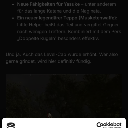
Neue Fähigkeiten für Yasuke
– unter anderem
für das lange Katana und die Naginata.
Ein neuer legendärer Teppo (Musketenwaffe)
:
Little Helper heißt das Teil und vergiftet Gegner
nach wenigen Treffern. Kombiniert mit dem Perk
„Doppelte Kugeln“ besonders effektiv.
Und ja: Auch das Level-Cap wurde erhöht. Wer also
gerne grindet, wird hier definitiv fündig.