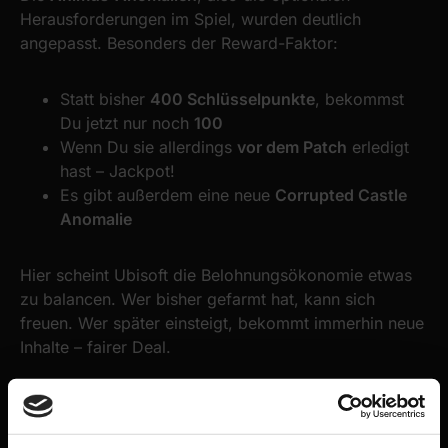
Herausforderungen im Spiel, wurden deutlich
angepasst. Besonders der Reward-Faktor:
Statt bisher
400 Schlüsselpunkte
, bekommst
Du jetzt nur noch
100
Wenn Du sie allerdings
vor dem Patch
erledigt
hast – Jackpot!
Es gibt außerdem eine neue
Corrupted Castle
Anomalie
Hier scheint Ubisoft die Belohnungsökonomie etwas
zu balancen. Wer bisher gefarmt hat, kann sich
freuen. Wer später einsteigt, bekommt immerhin neue
Inhalte – fairer Deal.