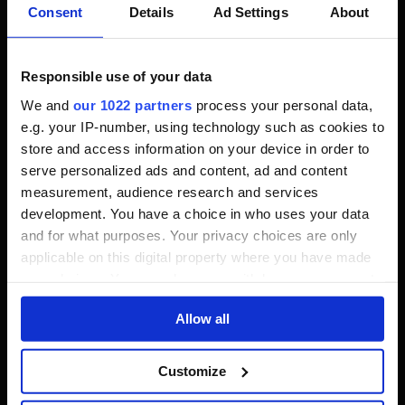
Consent
Details
Ad Settings
About
Responsible use of your data
We and
our 1022 partners
process your personal data,
e.g. your IP-number, using technology such as cookies to
store and access information on your device in order to
serve personalized ads and content, ad and content
measurement, audience research and services
development. You have a choice in who uses your data
and for what purposes. Your privacy choices are only
applicable on this digital property where you have made
your choices. You can change or withdraw your consent
Bugfixes, QoL & kleinere
any time from the Cookie Declaration or by clicking on
Änderungen
Allow all
the Privacy trigger icon.
If you allow, we would also like to:
Customize
Patch 1.1.4 bringt natürlich auch eine ordentliche
Collect information about your geographical
Portion Bugfixes mit: