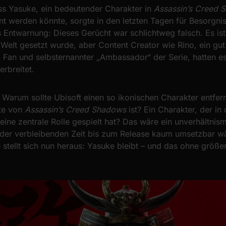
ss Yasuke, ein bedeutender Charakter in
Assassin’s Creed 
nt werden könnte, sorgte in den letzten Tagen für Besorgnis
 Entwarnung: Dieses Gerücht war schlichtweg falsch. Es ist 
 Welt gesetzt wurde, aber Content Creator wie Rino, ein gut
 Fan und selbsternannter „Ambassador“ der Serie, hatten e
rbreitet.
: Warum sollte Ubisoft einen so ikonischen Charakter entfern
hte von
Assassin’s Creed Shadows
ist? Ein Charakter, der in
eine zentrale Rolle gespielt hat? Das wäre ein unverhältnis
 der verbleibenden Zeit bis zum Release kaum umsetzbar w
 stellt sich nun heraus: Yasuke bleibt – und das ohne größe