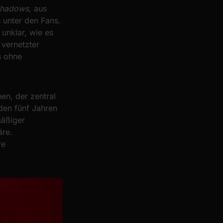
Shadows
, aus
 unter den Fans.
unklar, wie es
 vernetzter
s ohne
en, der zentral
 den fünf Jahren
mäßiger
äre.
re