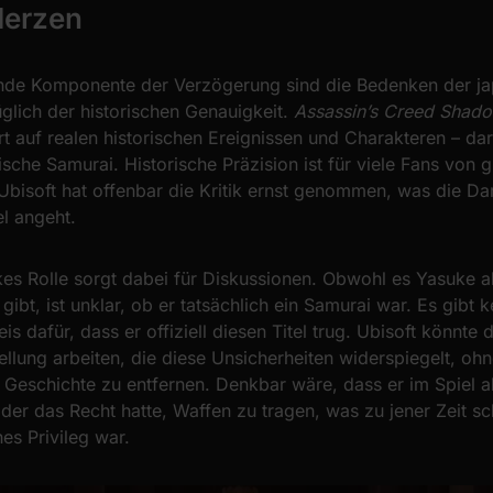
Herzen
nde Komponente der Verzögerung sind die Bedenken der j
lich der historischen Genauigkeit.
Assassin’s Creed Shad
t auf realen historischen Ereignissen und Charakteren – da
ische Samurai. Historische Präzision ist für viele Fans von 
bisoft hat offenbar die Kritik ernst genommen, was die Dar
l angeht.
es Rolle sorgt dabei für Diskussionen. Obwohl es Yasuke a
 gibt, ist unklar, ob er tatsächlich ein Samurai war. Es gibt 
s dafür, dass er offiziell diesen Titel trug. Ubisoft könnte 
ellung arbeiten, die diese Unsicherheiten widerspiegelt, o
r Geschichte zu entfernen. Denkbar wäre, dass er im Spiel 
, der das Recht hatte, Waffen zu tragen, was zu jener Zeit s
s Privileg war.