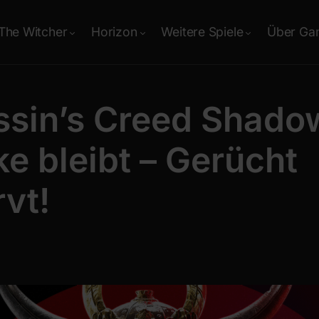
The Witcher
Horizon
Weitere Spiele
Über Ga
ssin’s Creed Shado
e bleibt – Gerücht
rvt!