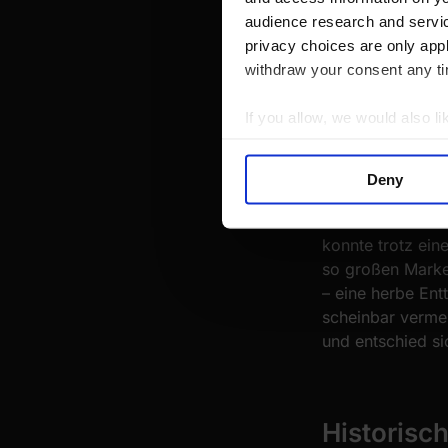
audience research and servi
Während das Gerü
privacy choices are only app
Assassin’s Cree
withdraw your consent any tim
Fans ein Schock
stand. Ubisoft se
If you allow, we would also lik
zu verfeinern. 
Collect information a
gelernt.
Identify your device by
Deny
Find out more about how your
Die Verkaufszah
konnte trotz ein
We use cookies to personalis
so großen Mark
information about your use of
– eine herbe Ent
other information that you’ve
scheinbar vermei
und entschied si
Historisc