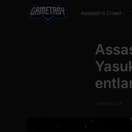
Assassin’s Creed
Assa
Yasuk
entla
2. Oktober 2024