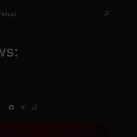
metasy
ws: