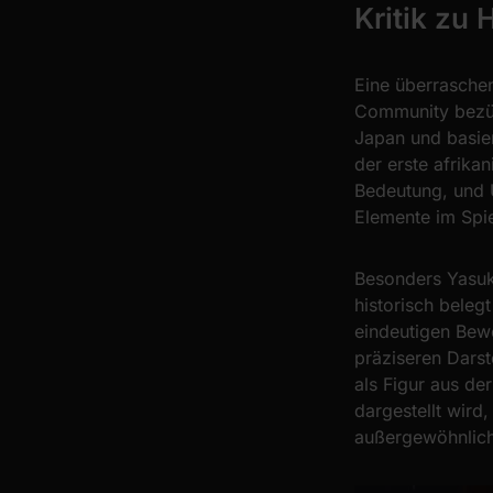
Kritik zu 
Eine überrasche
Community bezüg
Japan und basier
der erste afrikan
Bedeutung, und U
Elemente im Spie
Besonders Yasuk
historisch belegt
eindeutigen Bewei
präziseren Darst
als Figur aus de
dargestellt wird
außergewöhnliche