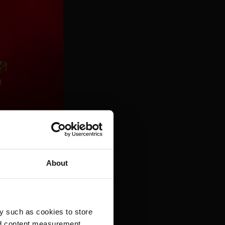
About
en: Das
y such as cookies to store
nd content measurement,