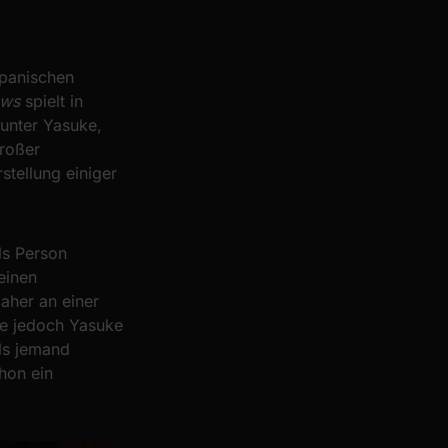
apanischen
ows
spielt in
runter Yasuke,
großer
stellung einiger
ls Person
keinen
daher an einer
hne jedoch Yasuke
als jemand
chon ein