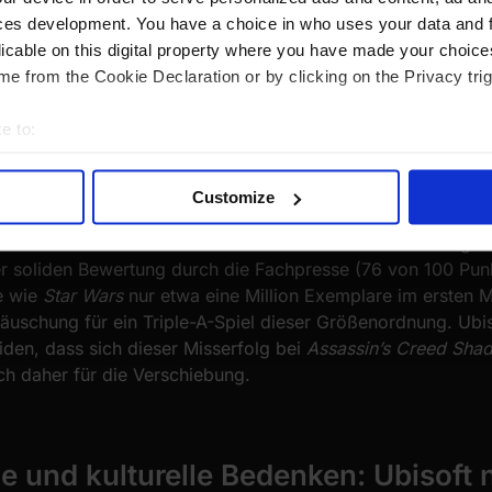
ces development. You have a choice in who uses your data and 
cht um Yasuke schnell widerlegt wurde, gibt es ernstere N
licable on this digital property where you have made your choic
d Shadows
wurde offiziell auf den 14. Februar 2025 verscho
e from the Cookie Declaration or by clicking on the Privacy trig
, doch Insider wussten wohl schon länger, dass diese Ents
lbst gibt an, dass die zusätzliche Zeit genutzt wird, um die
e to:
Zudem hat man aus dem weniger erfolgreichen Start von
Sta
bout your geographical location which can be accurate to within 
 actively scanning it for specific characteristics (fingerprinting)
Customize
 personal data is processed and set your preferences in the
det
len von
Star Wars Outlaws
haben Ubisoft offenbar wachgerüt
er soliden Bewertung durch die Fachpresse (76 von 100 Pun
e content and ads, to provide social media features and to analy
e wie
Star Wars
nur etwa eine Million Exemplare im ersten 
 our site with our social media, advertising and analytics partn
täuschung für ein Triple-A-Spiel dieser Größenordnung. Ubis
 provided to them or that they’ve collected from your use of their
den, dass sich dieser Misserfolg bei
Assassin’s Creed Sha
ch daher für die Verschiebung.
he und kulturelle Bedenken: Ubisoft 