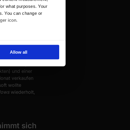
for what purposes. Your
euigkeiten:
es. You can change or
ben. Für viele
ger icon.
cheidung im Raum
 Spielerfahrung
r Wars Outlaws
several meters
Allow all
ails section
.
telt. Das Spiel
kten) und einer
se our traffic. We also share
Monat verkaufen
ers who may combine it with
oft wollte
 services.
dows
wiederholt,
nimmt sich