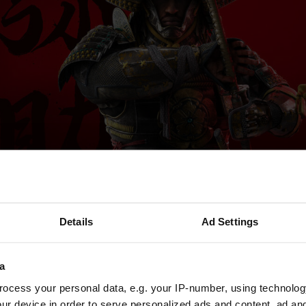
Yasuke bleibt in AC Shadows.
Details
Ad Settings
a
s Creed Shadows Release verschob
ocess your personal data, e.g. your IP-number, using technolog
inter
ur device in order to serve personalized ads and content, ad a