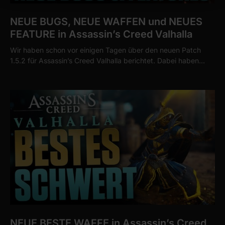
We use cookies to personalise content and ads, to
NEUE BUGS, NEUE WAFFEN und NEUES
provide social media features and to analyse our traffic.
FEATURE in Assassin’s Creed Valhalla
We also share information about your use of our site with
Wir haben schon vor einigen Tagen über den neuen Patch
our social media, advertising and analytics partners who
1.5.2 für Assassin’s Creed Valhalla berichtet. Dabei haben…
may combine it with other information that you’ve
provided to them or that they’ve collected from your use
of their services.
NEUE BESTE WAFFE in Assassin’s Creed