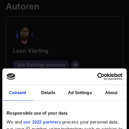
Autoren
Leon Vierling
Alle Beiträge ansehen
Consent
Details
Ad Settings
About
Responsible use of your data
Frag Nart
We and
our 1022 partners
process your personal data,
e.g. your IP-number, using technology such as cookies to