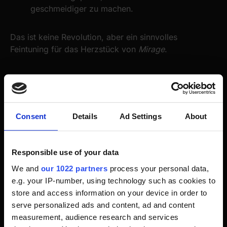
geschmeidiger zu machen.
Das ist keine Revolution, aber ein sinnvolles
Feintuning für das Herzstück von
Mirage
.
Neue Schwierigkeitsgrade
Consent
Details
Ad Settings
About
Mit dem Update kommen zwei neue Presets:
Responsible use of your data
Gehärteter Assassine
Ultimativer Assassine
We and
our 1022 partners
process your personal data,
e.g. your IP-number, using technology such as cookies to
store and access information on your device in order to
Damit wird Mirage auch für Hardcore-Spieler wieder
serve personalized ads and content, ad and content
spannend – denn wer sich durch die Welt metzeln will
measurement, audience research and services
wie ein Schatten, bekommt jetzt den passenden