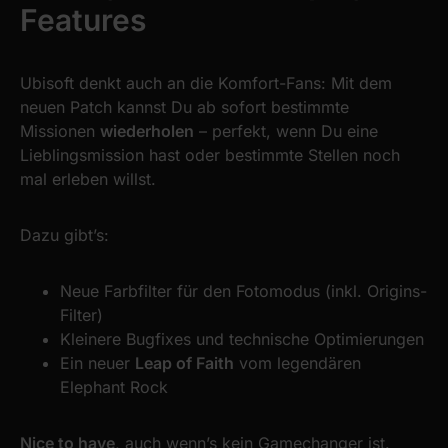
Features
our social media, advertising and analytics partners who
may combine it with other information that you’ve
provided to them or that they’ve collected from your use
Ubisoft denkt auch an die Komfort-Fans: Mit dem
of their services.
neuen Patch kannst Du ab sofort bestimmte
Missionen
wiederholen
– perfekt, wenn Du eine
Lieblingsmission hast oder bestimmte Stellen noch
mal erleben willst.
Dazu gibt’s:
Neue Farbfilter für den Fotomodus (inkl. Origins-
Filter)
Kleinere Bugfixes und technische Optimierungen
Ein neuer
Leap of Faith
vom legendären
Elephant Rock
Nice to have
, auch wenn’s kein Gamechanger ist.