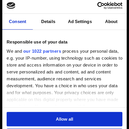
Set einfach nur spammen. Auch der sengende Schlag
ist ganz praktisch, da du deine Waffen immer wieder
entzünden kannst und mehr Schaden austeilst. Du
Consent
Details
Ad Settings
About
kannst auch den explosiven Rückzug nutzen, um
wieder Distanz zu den Gegnern aufzubauen.
Responsible use of your data
We and
our 1022 partners
process your personal data,
Taktik
e.g. your IP-number, using technology such as cookies to
store and access information on your device in order to
serve personalized ads and content, ad and content
Wie läuft das ganze ab? Du beginnst damit, mit
measurement, audience research and services
Kopfschüssen dein Adrenalin aufzufüllen. Danach
development. You have a choice in who uses your data
kannst du die ersten Fertigkeiten nutzen, um
and for what purposes. Your privacy choices are only
gegebenenfalls deine Waffen zu buffen. Jetzt
applicable on this digital property where you have made
beginnst du, mit Gungnir die weit entfernten Gegner
your choices. You can change or withdraw your consent
anzugreifen, um ihnen näherzukommen. Bist du nah
any time from the Cookie Declaration or by clicking on
genug haust du mit Gae Bolg einfach nur noch drauf.
Allow all
the Privacy trigger icon.