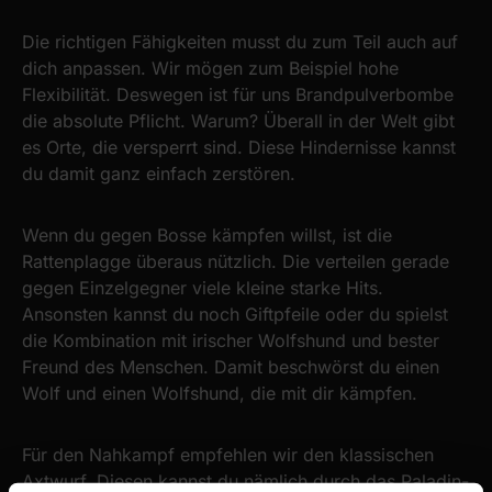
Die richtigen Fähigkeiten musst du zum Teil auch auf
dich anpassen. Wir mögen zum Beispiel hohe
Flexibilität. Deswegen ist für uns Brandpulverbombe
die absolute Pflicht. Warum? Überall in der Welt gibt
es Orte, die versperrt sind. Diese Hindernisse kannst
du damit ganz einfach zerstören.
Wenn du gegen Bosse kämpfen willst, ist die
Rattenplagge überaus nützlich. Die verteilen gerade
gegen Einzelgegner viele kleine starke Hits.
Ansonsten kannst du noch Giftpfeile oder du spielst
die Kombination mit irischer Wolfshund und bester
Freund des Menschen. Damit beschwörst du einen
Wolf und einen Wolfshund, die mit dir kämpfen.
Für den Nahkampf empfehlen wir den klassischen
Axtwurf. Diesen kannst du nämlich durch das Paladin-