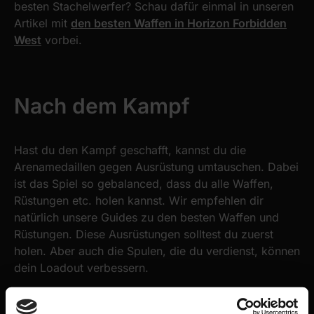
besten Stachelwerfer? Schau dafür einmal in unseren
Artikel mit
den besten Waffen in Horizon Forbidden
West
vorbei.
Nach dem Kampf
Hast du den Kampf geschafft, kannst du die
Arenamedaillen gegen Ausrüstung umtauschen. Dabei
ist das Spiel so gebalanced, dass du alle Waffen,
Rüstungen etc. holen kannst. Wir empfehlen dir
natürlich unsere Guides zu den besten Waffen und
Rüstungen. Diese Ausrüstungen solltest du zuerst
holen. Aber auch die Spulen, die du verdienst, können
dein Loadout verbessern.