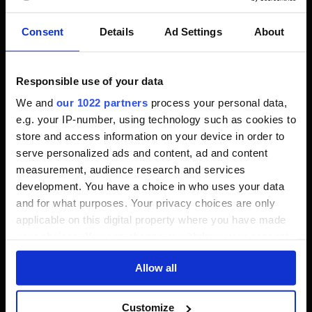
Consent
Details
Ad Settings
About
Responsible use of your data
We and
our 1022 partners
process your personal data,
e.g. your IP-number, using technology such as cookies to
store and access information on your device in order to
Den Schatten des Todessuchers solltest du dir als erste holen.
serve personalized ads and content, ad and content
measurement, audience research and services
development. You have a choice in who uses your data
and for what purposes. Your privacy choices are only
Hat dir der Artikel gefallen?
applicable on this digital property where you have made
your choices. You can change or withdraw your consent
Dann schau doch noch auf
any time from the Cookie Declaration or by clicking on
Allow all
der
Horizon Forbidden West
the Privacy trigger icon.
Seite
vorbei. Dort findest du
If you allow, we would also like to:
Customize