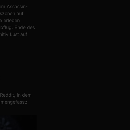
nem Assassin-
rszenen auf
e erleben
bflug. Ende des
nitiv Lust auf
t
Reddit, in dem
ammengefasst: