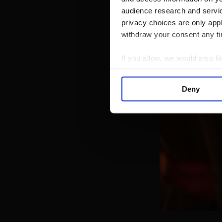
audience research and servi
privacy choices are only app
withdraw your consent any tim
If you allow, we would also lik
Collect information a
Identify your device by
Deny
Find out more about how your
We use cookies to personalis
information about your use of
other information that you’ve