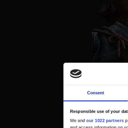
Dann wechselt di
sogar von den Te
Consent
wird schnell kla
Teilen ohne echt
Responsible use of your dat
Wurzeln der Rei
We and
our 1022 partners
pr
and access information on yo