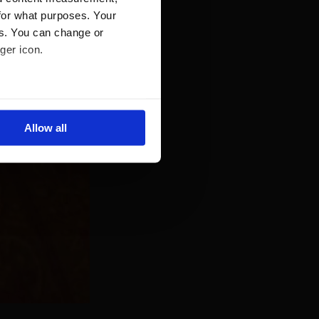
for what purposes. Your
es. You can change or
ger icon.
several meters
Allow all
ails section
.
se our traffic. We also share
ers who may combine it with
 services.