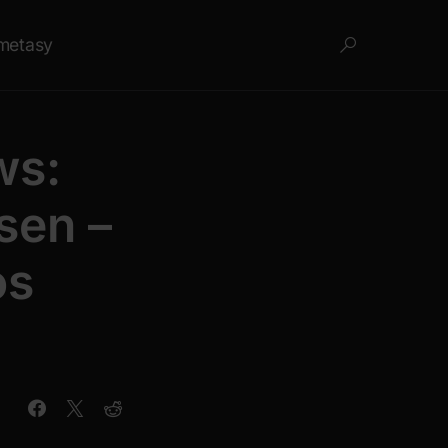
metasy
ws:
sen –
os