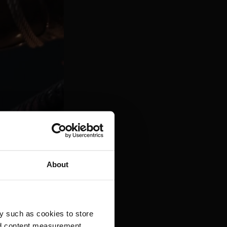
, vielleicht
e, aber eines
About
k! Nach mehreren
en klassischen
y such as cookies to store
nd content measurement,