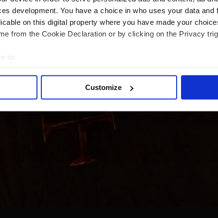
ces development. You have a choice in who uses your data and 
licable on this digital property where you have made your choic
e from the Cookie Declaration or by clicking on the Privacy trig
e to:
bout your geographical location which can be accurate to within 
 actively scanning it for specific characteristics (fingerprinting)
Customize
 personal data is processed and set your preferences in the
det
e content and ads, to provide social media features and to analy
 our site with our social media, advertising and analytics partn
 provided to them or that they’ve collected from your use of their