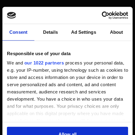
Das New Game Plus ist perfekt, um neue Builds
auszuprobieren oder deinen aktuellen Build zu
verbessern. Nutze die zusätzlichen Fertigkeitspunkte
Consent
Details
Ad Settings
About
von den Orten der Macht und plane deinen Build im
Voraus.
Responsible use of your data
We and
our 1022 partners
process your personal data,
Empfohlene Builds:
e.g. your IP-number, using technology such as cookies to
store and access information on your device in order to
serve personalized ads and content, ad and content
Euphorie-Build:
Maximiert Schaden und
measurement, audience research and services
Zeichenintensität durch Alchemie und
development. You have a choice in who uses your data
Mutationen.
and for what purposes. Your privacy choices are only
Zeichen-Build:
Perfekt für Spieler, die auf Igni,
applicable on this digital property where you have made
Aard und Quen setzen.
your choices. You can change or withdraw your consent
Adrenalin-Build:
Nutze Adrenalinpunkte für
any time from the Cookie Declaration or by clicking on
massive Schadensboni und unaufhaltsame
Allow all