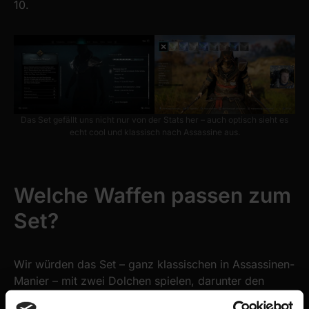
10.
Das Set gefällt uns nicht nur von der Stats her – auch optisch sieht es
echt cool und klassisch nach Assassine aus.
Welche Waffen passen zum
Set?
Wir würden das Set – ganz klassischen in Assassinen-
Manier – mit zwei Dolchen spielen, darunter den
starken Dolch Suttungs Klaue. Wie du Suttungs Klaue