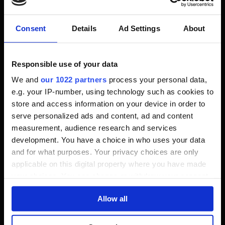
erhältst, kannst du im
Beitrag zu einer unseren
anderen liebsten Assassinen-Rüstungen in
Assassin’s Creed Valhalla
nachlesen.
Consent
Details
Ad Settings
About
Responsible use of your data
We and
our 1022 partners
process your personal data,
e.g. your IP-number, using technology such as cookies to
store and access information on your device in order to
serve personalized ads and content, ad and content
measurement, audience research and services
development. You have a choice in who uses your data
and for what purposes. Your privacy choices are only
applicable on this digital property where you have made
Suttungs Klaue erhöht den Krit-Schaden nach jedem Treffer und ist
your choices. You can change or withdraw your consent
damit echt stark!
any time from the Cookie Declaration or by clicking on
Allow all
the Privacy trigger icon.
If you allow, we would also like to: