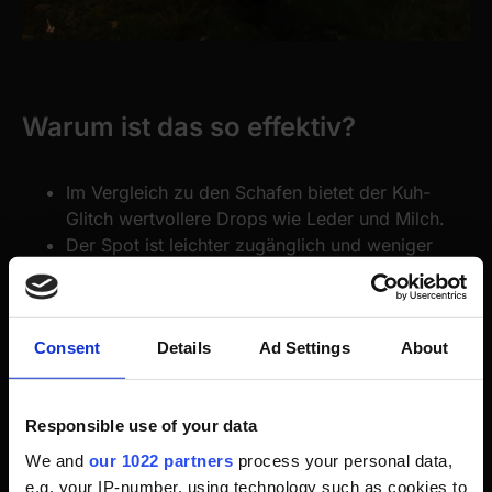
Warum ist das so effektiv?
Im Vergleich zu den Schafen bietet der Kuh-
Glitch wertvollere Drops wie Leder und Milch.
Der Spot ist leichter zugänglich und weniger
anfällig für Bugs.
Consent
Details
Ad Settings
About
Was kannst du mit dem Loot
Responsible use of your data
machen?
We and
our 1022 partners
process your personal data,
e.g. your IP-number, using technology such as cookies to