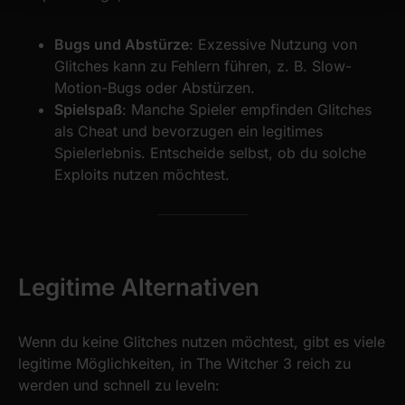
We use cookies to personalise content and ads, to
Bugs und Abstürze
: Exzessive Nutzung von
provide social media features and to analyse our traffic.
Glitches kann zu Fehlern führen, z. B. Slow-
We also share information about your use of our site with
Motion-Bugs oder Abstürzen.
our social media, advertising and analytics partners who
Spielspaß
: Manche Spieler empfinden Glitches
may combine it with other information that you’ve
als Cheat und bevorzugen ein legitimes
provided to them or that they’ve collected from your use
Spielerlebnis. Entscheide selbst, ob du solche
of their services.
Exploits nutzen möchtest.
Legitime Alternativen
Wenn du keine Glitches nutzen möchtest, gibt es viele
legitime Möglichkeiten, in The Witcher 3 reich zu
werden und schnell zu leveln: