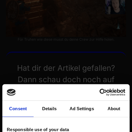
Für Truhen wie diese musst du deine Crew zur Hilfe holen.
Hat dir der Artikel gefallen?
Dann schau doch noch auf
der
Assassin’s Creed Valhalla
Seite
vorbei. Dort findest du
Consent
Details
Ad Settings
About
weitere Artikel, die dir gefallen
werden.
Responsible use of your data