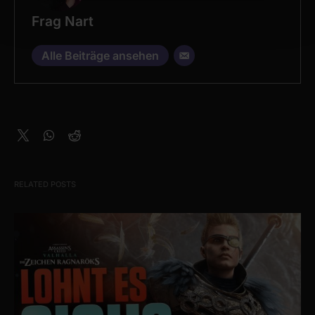
Find out more about how your personal data is processed
Frag Nart
and set your preferences in the
details section
.
Alle Beiträge ansehen
We use cookies to personalise content and ads, to
provide social media features and to analyse our traffic.
We also share information about your use of our site with
our social media, advertising and analytics partners who
may combine it with other information that you’ve
provided to them or that they’ve collected from your use
of their services.
RELATED POSTS