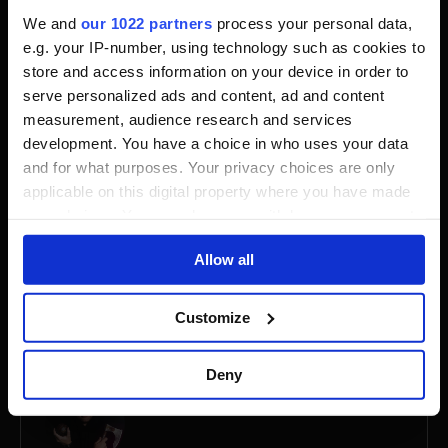
We and
our 1022 partners
process your personal data,
e.g. your IP-number, using technology such as cookies to
store and access information on your device in order to
Autoren
serve personalized ads and content, ad and content
measurement, audience research and services
development. You have a choice in who uses your data
and for what purposes. Your privacy choices are only
applicable on this digital property where you have made
your choices. You can change or withdraw your consent
any time from the Cookie Declaration or by clicking on
Alice Wensch
Allow all
the Privacy trigger icon.
Alle Beiträge ansehen
If you allow, we would also like to:
Customize
Collect information about your geographical
location which can be accurate to within several
Deny
meters
Identify your device by actively scanning it for
specific characteristics (fingerprinting)