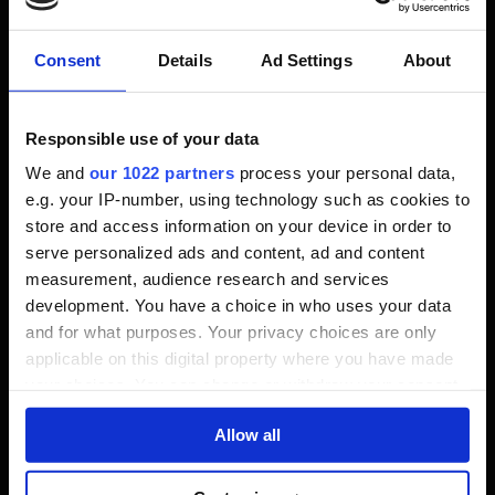
Grundstruktur alles wie immer.
Consent
Details
Ad Settings
About
Gunplay
Responsible use of your data
We and
our 1022 partners
process your personal data,
Das Gunplay fühlt sich an wie immer und dafür war
e.g. your IP-number, using technology such as cookies to
Far Cry auch immer bekannt. Durch die große Anzahl
store and access information on your device in order to
an Waffen und Munition gibt es so viele Möglichkeiten
serve personalized ads and content, ad and content
Yara zu befreien. Ubisoft hat das Gunplay in Far Cry
measurement, audience research and services
perfektioniert. Und man fühlt sich beim Spielen
development. You have a choice in who uses your data
einfach wohl, weil man es einfach von vorherigen
and for what purposes. Your privacy choices are only
Teilen kennt.
applicable on this digital property where you have made
your choices. You can change or withdraw your consent
any time from the Cookie Declaration or by clicking on
Allow all
Spielwelt
the Privacy trigger icon.
If you allow, we would also like to: