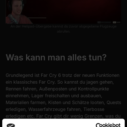
An der Helipad-Übergabe kannst du zuvor abgegebene Flugzeuge
abrufen.
Was kann man alles tun?
Grundlegend ist Far Cry 6 trotz der neuen Funktionen
ein klassisches Far Cry. So kannst du jagen gehen,
Rennen fahren, Außenposten und Kontrollpunkte
einnehmen, Lager freischalten und ausbauen,
Materialien farmen, Kisten und Schätze looten, Quests
erledigen, Wasserfahrzeuge fahren, Tierbosse
erledigen etc. Far Cry gibt dir wenig Grenzen, was du
machen kannst und wann. So ist von der